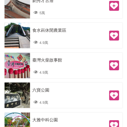
劉秀才古厝
5萬
食水嵙休閒農業區
4.9萬
臺灣火柴故事館
4.9萬
六寶公園
4.9萬
大雅中科公園