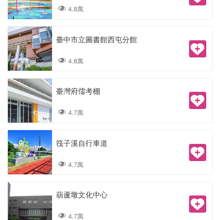
4.8萬
臺中市立圖書館西屯分館
4.8萬
臺灣府儒考棚
4.7萬
筏子溪自行車道
4.7萬
葫蘆墩文化中心
4.7萬