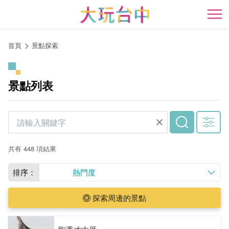
跳
到
開
主
要
首頁
景點探索
內
容
區
景點列表
塊
共有 448 項結果
排序：
熱門度
探索周邊的景點