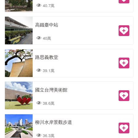
40.7萬
高鐵臺中站
40萬
路思義教堂
39.1萬
國立台灣美術館
38.6萬
柳川水岸景觀步道
36.3萬