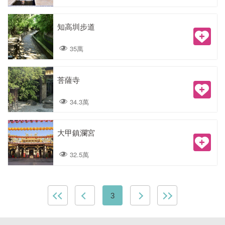
知高圳步道
35萬
菩薩寺
34.3萬
大甲鎮瀾宮
32.5萬
3