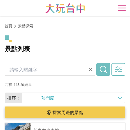
跳
到
開
主
要
首頁
景點探索
內
容
區
景點列表
塊
共有 448 項結果
排序：
熱門度
探索周邊的景點