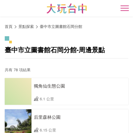
跳
到
開
主
要
首頁
景點探索
臺中市立圖書館石岡分館
內
容
區
臺中市立圖書館石岡分館-周邊景點
塊
共有 78 項結果
獨角仙生態公園
6.1 公里
后里森林公園
6.15 公里