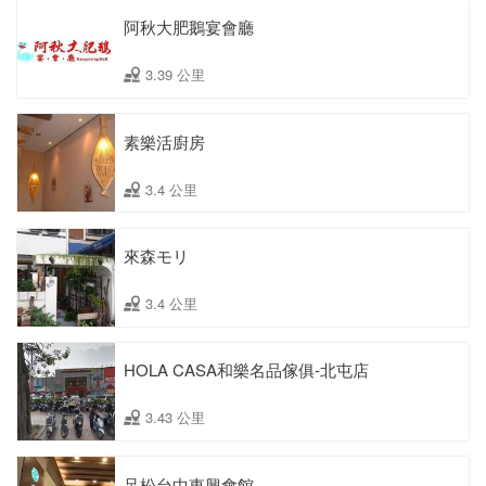
阿秋大肥鵝宴會廳
3.39 公里
素樂活廚房
3.4 公里
來森モリ
3.4 公里
HOLA CASA和樂名品傢俱-北屯店
3.43 公里
足松台中東興會館