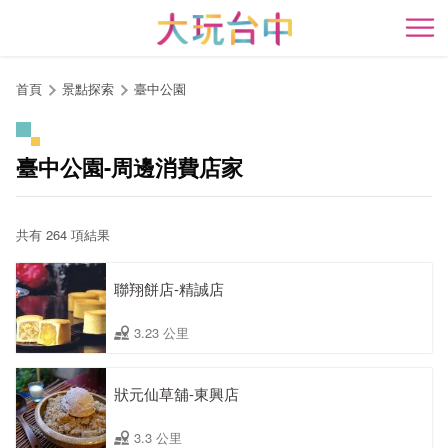
跳
到
開
主
要
首頁
景點探索
臺中公園
內
容
區
臺中公園-周邊消費店家
塊
共有 264 項結果
聯翔餅店-精誠店
3.23 公里
狀元仙草舖-東興店
3.3 公里