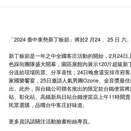
「2024 臺中東勢新丁粄節」將於2 月24 、25 日
新丁粄節是一年之中全國客庄活動的開始，2月24日
色踩街團隊盛大開幕，園區展館內展示120斤超級
分送給現場民眾、分享喜悅；24日晚會還安排市府
家國樂饗宴，25日邀請人氣男團Ozone、金音獎
出。此外，與台鐵公司聯名推出的限定款台鐵便當將於
站、彰化站、高鐵新烏日站台鐵便當店上午11時開賣
民眾選購，品嚐台中客庄好味道。
更多資訊請關注活動臉書粉絲專頁。