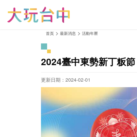
跳
到
主
要
內
:::
首頁
最新消息
活動年曆
容
區
塊
2024臺中東勢新丁粄節
更新日期：2024-02-01