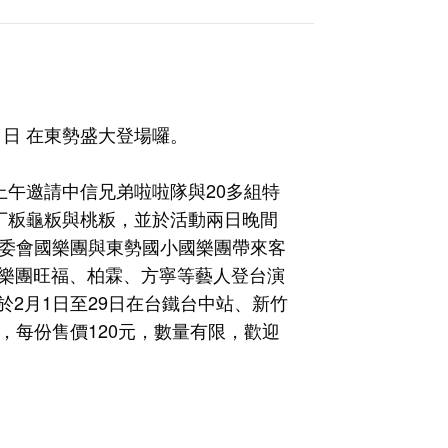
 六、日 在東勢盛大登場囉。
上午邀請中信兄弟啦啦隊與20多組特
新丁粄龜粄與桃粄，並於活動兩日晚間
客委會國樂團與東勢國小國樂團帶來客
最佳樂團旺福、柏霖、方寧等藝人登台演
2月1日至29日在台鐵台中站、新竹
，每份售價120元，數量有限，歡迎