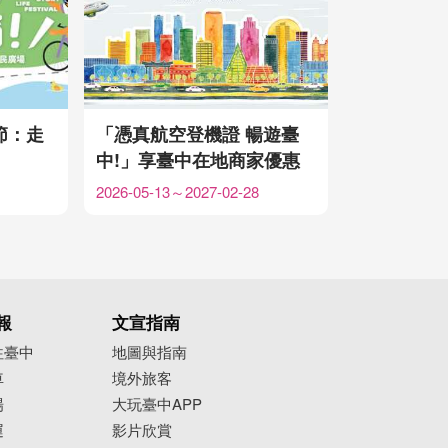
節：走
「憑真航空登機證 暢遊臺
中!」享臺中在地商家優惠
2026-05-13～2027-02-28
報
文宣指南
往臺中
地圖與指南
車
境外旅客
場
大玩臺中APP
運
影片欣賞