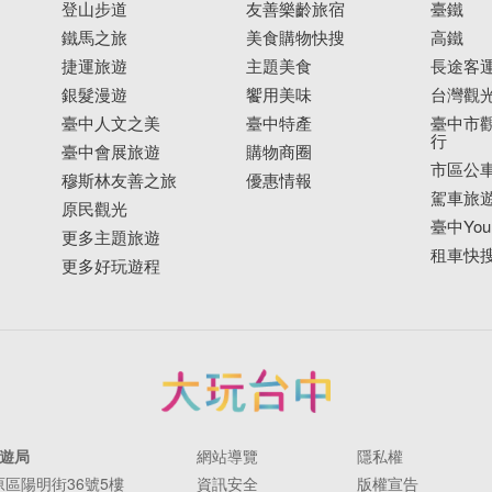
登山步道
友善樂齡旅宿
臺鐵
鐵馬之旅
美食購物快搜
高鐵
捷運旅遊
主題美食
長途客
銀髮漫遊
饗用美味
台灣觀
臺中人文之美
臺中特產
臺中市觀
行
臺中會展旅遊
購物商圈
市區公
穆斯林友善之旅
優惠情報
駕車旅
原民觀光
臺中YouB
更多主題旅遊
租車快
更多好玩遊程
遊局
網站導覽
隱私權
豐原區陽明街36號5樓
資訊安全
版權宣告