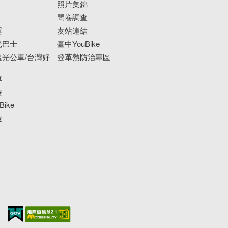
照片集錦
問卷調查
運
友站連結
光巴士
臺中YouBike
光公車/台灣好
登革熱防治專區
車
遊
ike
搜