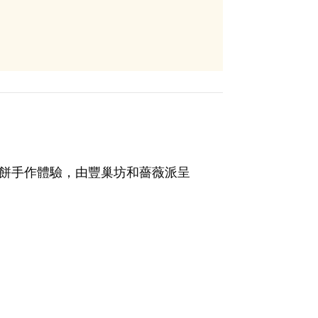
糕餅手作體驗，由豐巢坊和薔薇派呈