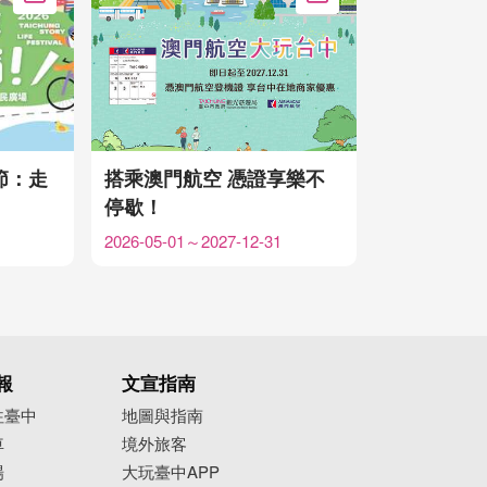
加入Google行事曆
加入Google行事曆
節：走
搭乘澳門航空 憑證享樂不
停歇！
2026-05-01～2027-12-31
報
文宣指南
往臺中
地圖與指南
車
境外旅客
場
大玩臺中APP