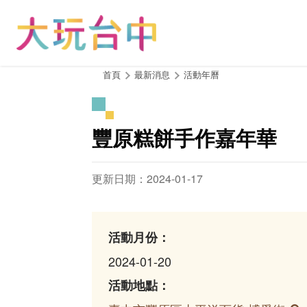
跳
到
主
要
內
:::
首頁
最新消息
活動年曆
容
區
塊
豐原糕餅手作嘉年華
更新日期：2024-01-17
活動月份：
2024-01-20
活動地點：