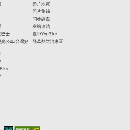
運
影片欣賞
照片集錦
問卷調查
運
友站連結
光巴士
臺中YouBike
光公車/台灣好
登革熱防治專區
車
遊
ike
搜