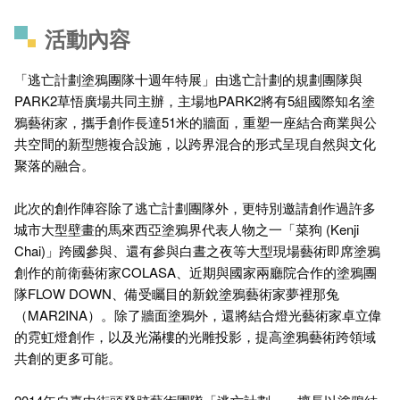
活動內容
「逃亡計劃塗鴉團隊十週年特展」由逃亡計劃的規劃團隊與
PARK2草悟廣場共同主辦，主場地PARK2將有5組國際知名塗
鴉藝術家，攜手創作長達51米的牆面，重塑一座結合商業與公
共空間的新型態複合設施，以跨界混合的形式呈現自然與文化
聚落的融合。
此次的創作陣容除了逃亡計劃團隊外，更特別邀請創作過許多
城市大型壁畫的馬來西亞塗鴉界代表人物之一「菜狗 (Kenji
Chai)」跨國參與、還有參與白晝之夜等大型現場藝術即席塗鴉
創作的前衛藝術家COLASA、近期與國家兩廳院合作的塗鴉團
隊FLOW DOWN、備受矚目的新銳塗鴉藝術家夢裡那兔
（MAR2INA）。除了牆面塗鴉外，還將結合燈光藝術家卓立偉
的霓虹燈創作，以及光滿樓的光雕投影，提高塗鴉藝術跨領域
共創的更多可能。