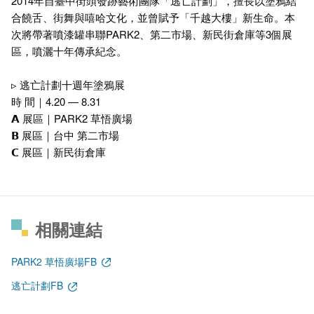
2014年自臺中街頭發跡藝術團隊「逃亡計劃」，擅長以塗鴉結
合饒舌、街舞與嘻哈文化，並曾賦予「千越大樓」新生命。本
次將帶著噴漆罐串聯PARK2、第二市場、新民街倉庫等3個展
區，噴灑十年傳承紀念。
▹ 逃亡計劃十週年塗鴉展
時 間｜4.20 — 8.31
𝗔 展區｜PARK2 草悟廣場
𝗕 展區｜台中 第二市場
𝗖 展區｜新民街倉庫
相關連結
PARK2 草悟廣場FB
逃亡計劃FB