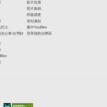
運
影片欣賞
照片集錦
問卷調查
運
友站連結
光巴士
臺中YouBike
光公車/台灣好
登革熱防治專區
車
遊
ike
搜