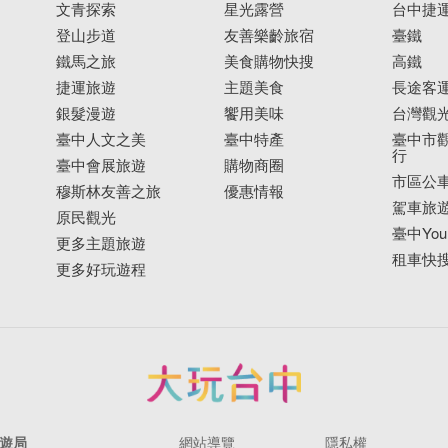
文青探索
星光露營
台中捷
登山步道
友善樂齡旅宿
臺鐵
鐵馬之旅
美食購物快搜
高鐵
捷運旅遊
主題美食
長途客
銀髮漫遊
饗用美味
台灣觀
臺中人文之美
臺中特產
臺中市觀
行
臺中會展旅遊
購物商圈
市區公
穆斯林友善之旅
優惠情報
駕車旅
原民觀光
臺中YouB
更多主題旅遊
租車快
更多好玩遊程
遊局
網站導覽
隱私權