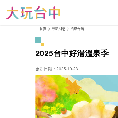
跳
到
主
要
內
:::
首頁
最新消息
活動年曆
容
區
塊
2025台中好湯溫泉季
更新日期：2025-10-23