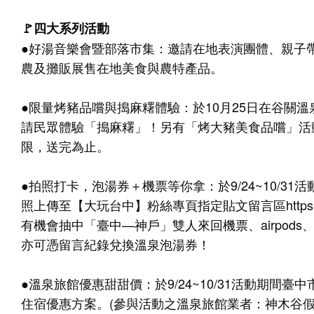
🚩四大系列活動
●好湯音樂會暨部落市集：邀請在地表演團體、親子
農及攤販展售在地美食與農特產品。
●限量烤豬品嚐與搗麻糬體驗：於10月25日在谷關
請民眾體驗「搗麻糬」！另有「烤大豬美食品嚐」活
限，送完為止。
●拍照打卡，泡湯券＋機票等你拿：於9/24~10/3
照上傳至【大玩台中】粉絲專頁指定貼文留言區
http
有機會抽中「臺中—神戶」雙人來回機票、airpods
亦可憑留言紀錄兌換溫泉泡湯券！
●溫泉旅館優惠甜甜價：於9/24~10/31活動期間
住宿優惠方案。(參與活動之溫泉旅館業者：神木谷