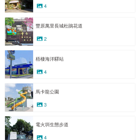
4
豐原萬里長城杜鵑花道
2
梧棲海洋驛站
4
馬卡龍公園
3
電火圳生態步道
4