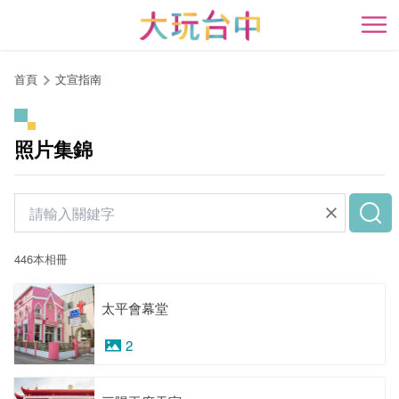
跳
到
開
主
要
首頁
文宣指南
內
容
區
照片集錦
塊
446本相冊
太平會幕堂
2