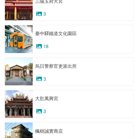
三陽玉府天宮
3
臺中驛鐵道文化園區
18
烏日警察官吏派出所
3
大肚萬興宮
3
楓樹誠實商店