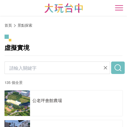
跳
到
開
主
要
首頁
景點探索
內
容
區
虛擬實境
塊
135 個全景
公老坪會館農場