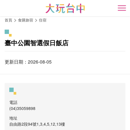
跳
到
開
主
首頁
食購旅宿
住宿
要
內
容
臺中公園智選假日飯店
區
塊
更新日期：2026-08-05
電話
(04)35059898
地址
自由路2段94號1,3,4,5,12,13樓