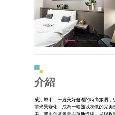
介紹
威汀城市，一處美好邂逅的時尚旅居，
前光景變化，成為一幅難以忘懷的完美
美，運用沉著色調與落地玻璃，呈現視