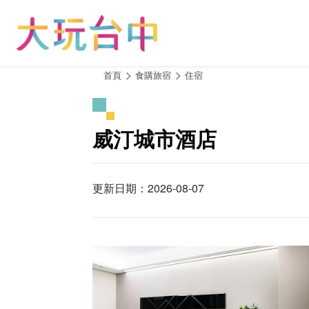
跳
到
主
要
內
:::
首頁
食購旅宿
住宿
容
區
塊
威汀城市酒店
更新日期：2026-08-07