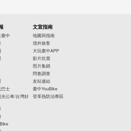
報
文宣指南
往臺中
地圖與指南
車
境外旅客
場
大玩臺中APP
運
影片欣賞
照片集錦
問卷調查
運
友站連結
光巴士
臺中YouBike
光公車/台灣好
登革熱防治專區
車
遊
ike