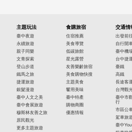
主題玩法
食購旅宿
交通情
臺中夜遊
住宿推薦
出發前
永續旅遊
美食導覽
自行開
親子同樂
低碳旅館
臺中機
文青探索
星光露營
台中捷
登山步道
友善樂齡旅宿
臺鐵
鐵馬之旅
美食購物快搜
高鐵
捷運旅遊
主題美食
長途客
銀髮漫遊
饗用美味
台灣觀
臺中人文之美
臺中特產
臺中市觀
行
臺中會展旅遊
購物商圈
市區公
穆斯林友善之旅
優惠情報
駕車旅
原民觀光
臺中YouB
更多主題旅遊