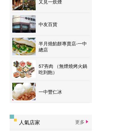
又見一炊煙
中友百貨
半月燒餡餅專賣店-一中
總店
57夯肉 （無煙燒烤火鍋
吃到飽）
一中豐仁冰
人氣店家
更多