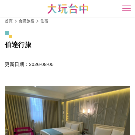
跳
到
開
主
首頁
食購旅宿
住宿
要
內
容
伯達行旅
區
塊
更新日期：2026-08-05