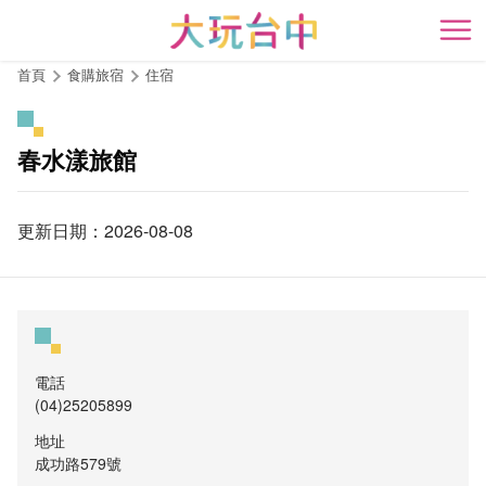
跳
到
開
主
首頁
食購旅宿
住宿
要
內
容
春水漾旅館
區
塊
更新日期：2026-08-08
電話
(04)25205899
地址
成功路579號