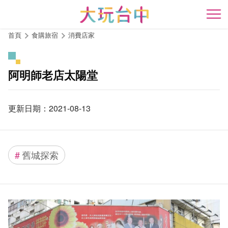
跳
到
開
主
首頁
食購旅宿
消費店家
要
內
容
阿明師老店太陽堂
區
塊
更新日期：2021-08-13
#
舊城探索