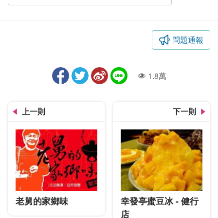
問題通報
1.8萬
人氣
上一則
下一則
老舅的家鄉味
幸發亭蜜豆冰 - 健行
店