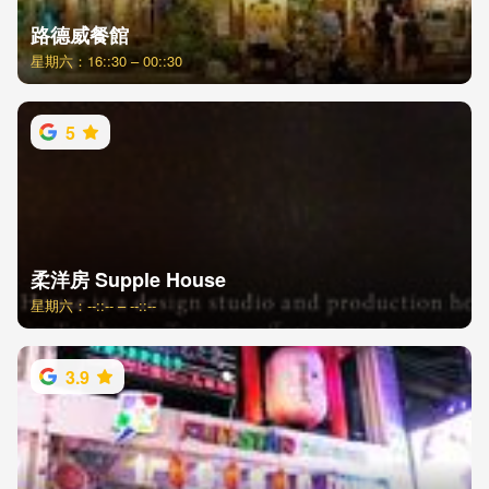
路德威餐館
星期六：16::30 – 00::30
5
柔洋房 Supple House
星期六：--::-- – --::--
3.9