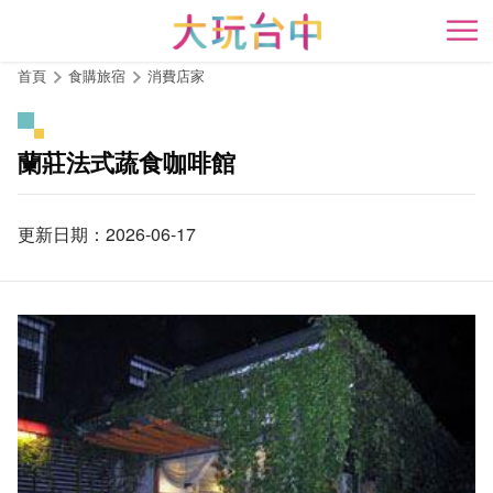
跳
到
開
主
首頁
食購旅宿
消費店家
要
內
容
蘭莊法式蔬食咖啡館
區
塊
更新日期：2026-06-17