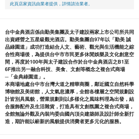
此頁店家資訊由業者提供，詳情請洽業者。
台中金典酒店係由勤美集團及太子建設兩家上市公司所共同
出資經營之五星級觀光酒店。勤美集團自97年以「勤美 誠
品綠園道」成功打造結合人文、藝術、觀光與生活機能之綜
合性商場後，為提供台中市市民更多休閒娛樂及文化創意空
間，再度於100年與太子建設合作於台中金典酒店之B1至
6F推出另一融合科技、美食、文創等概念之複合式商場
─「金典綠園道」。
本商場地處台中市台灣大道之精華商圈，鄰近國立自然科學
博物館及美術館，人文氣息濃厚，全館各樓層之空間規劃設
計皆別具風貌，營業規劃則以多樣化之風味料理為出發，結
合服飾配件及生活雜貨，打造具有文創氛圍之複合式商場，
全館無論外觀及內裝均委由國內頂尖建築師及設計師全新打
造，期許能以嶄新的風貌提供消費者更多元化的服務。