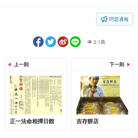
問題通報
2.1萬
人氣
上一則
下一則
正一法命相擇日館
吉存餅店