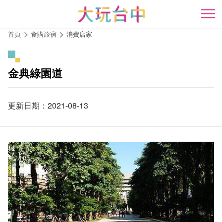
跳
到
開
主
首頁
食購旅宿
消費店家
要
內
容
金典綠園道
區
塊
更新日期：2021-08-13