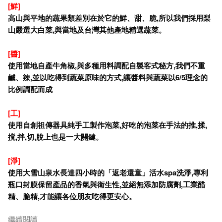
[鮮]
高山與平地的蔬果類差別在於它的鮮、甜、脆,所以我們採用梨
山嚴選大白菜,與當地及台灣其他產地精選蔬菜。
[
醬]
使用當地自產牛角椒,與多種用料調配自製客式秘方,我們不重
鹹、辣,並以吃得到蔬菜原味的方式,讓醬料與蔬菜以6/5理念的
比例調配而成
[
工]
使用自創祖傳器具純手工製作泡菜,好吃的泡菜在手法的推,揉,
撹,拌,切,脫上也是一大關鍵。
[
淨]
使用大雪山泉水長達四小時的
「返老還童」
活水spa洗淨,專利
瓶口封膜保留產品的香氣與衛生性,並絕無添加防腐劑,工業醋
精、脆精,才能讓各位朋友吃得更安心。
繼續閱讀