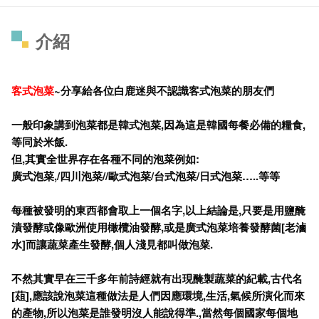
介紹
客式泡菜
~
分享給各位白鹿迷與不認識客式泡菜的朋友們
一般印象講到泡菜都是韓式泡菜,
因為這是韓國每餐必備的糧食,
等同於米飯.
但,
其實全世界存在各種不同的泡菜例如:
廣式泡菜,/
四川泡菜//
歐式泡菜/
台式泡菜/
日式泡菜…..
等等
每種被發明的東西都會取上一個名字,
以上結論是,
只要是用鹽醃
漬發酵或像歐洲使用橄欖油發酵,
或是廣式泡菜培養發酵菌[
老滷
水]
而讓蔬菜產生發酵,
個人淺見都叫做泡菜.
不然其實早在三千多年前詩經就有出現醃製蔬菜的紀載,
古代名
[
葅],
應該說泡菜這種做法是人們因應環境,
生活,
氣候所演化而來
的產物,
所以泡菜是誰發明沒人能說得準.,
當然每個國家每個地