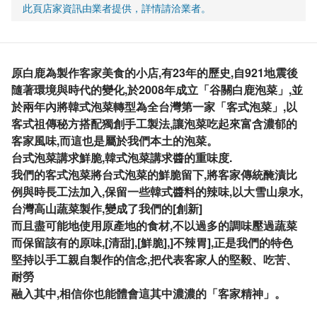
此頁店家資訊由業者提供，詳情請洽業者。
原白鹿為製作客家美食的小店,有23年的歷史,自921地震後
隨著環境與時代的變化,於2008年成立「谷關白鹿泡菜」,並
於兩年內將韓式泡菜轉型為全台灣第一家「客式泡菜」,以
客式祖傳秘方搭配獨創手工製法,讓泡菜吃起來富含濃郁的
客家風味,而這也是屬於我們本土的泡菜。
台式泡菜講求鮮脆,韓式泡菜講求醬的重味度.
我們的客式泡菜將台式泡菜的鮮脆留下,將客家傳統醃漬比
例與時長工法加入,保留一些韓式醬料的辣味,以大雪山泉水,
台灣高山蔬菜製作,變成了我們的[創新]
而且盡可能地使用原產地的食材,不以過多的調味壓過蔬菜
而保留該有的原味,[清甜],[鮮脆],]不辣胃],正是我們的特色
堅持以手工親自製作的信念,把代表客家人的堅毅、吃苦、
耐勞
融入其中,相信你也能體會這其中濃濃的「客家精神」。