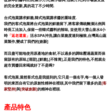
的完全更新,
真的花了不少時間.
台式泡菜講求鮮脆,
韓式泡菜講求醬的重味度.
我們的客式泡菜將台式泡菜的鮮脆留下,
將客家傳統醃漬比例與
時長工法加入,
保留一些韓式醬料的辣味,
並使用大雪山泉水4
小
時
「返老還童」
活水SPA
沖洗,
讓白菜脆度達到極致,
台灣高山蔬
菜製作,
變成了我們的[
創新]
而且盡可能地使用原產地的食材,
不以過多的調味壓過蔬菜而保
留該有的原味,[
清甜],[
鮮脆],]
不辣胃],
正是我們的特色,
不然就去
超市買醬回來喝就好了不是嗎?
客式泡菜,
當然客式也是我提到的,
它只是一個名字,
每一個人發
明的東西自有它的原創性精神在裡頭,
其中我們留下最多的是
[
客
家堅持]
與
[
突破創新]
的精神在裡頭.
產品特色