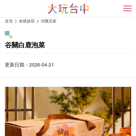
跳
到
開
主
首頁
食購旅宿
消費店家
要
內
容
谷關白鹿泡菜
區
塊
更新日期：2026-04-21