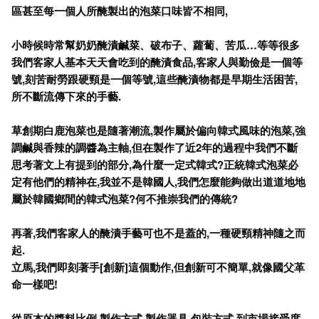
區甚至每一個人所醃製出的泡菜口味皆不相同,
小時候時常幫奶奶醃漬鹹菜、破布子、蘿蔔、苦瓜…等等很多
我們客家人基本天天會吃到的醃漬食品,
客家人與勤儉是一個等
號,
刻苦耐勞跟硬頸是一個等號,
這些醃漬物都是早期生活困苦,
所不斷流傳下來的手藝.
草創期白鹿泡菜也是隨著潮流,
製作屬於偏向韓式風味的泡菜,
強
調鹹與香辣的調醬為主軸,
但在製作了近2
年的過程中我們不斷
思考著文上有提到的部分,
為什麼一定式韓式?
正統韓式泡菜必
定有他們的精神在,
我並不是韓國人,
我們怎麼能夠做出道道地地
屬於韓國鄉間的韓式泡菜?
何不推崇我們的傳統?
再著,
我們客家人的醃漬手藝可也不是蓋的,
一種硬頸精神隨之而
起.
立馬,
我們即刻著手[
創新]
這個動作,
但創新可不簡單,
就像國父革
命一樣吧!
從原本的醬料比例,
製作方式,
製作器具,
包裝方式,
到市場接受度