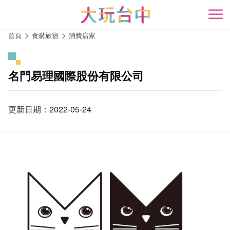
跳
到
開
主
首頁
食購旅宿
消費店家
要
內
容
名門易理國際股份有限公司
區
塊
更新日期：2022-05-24