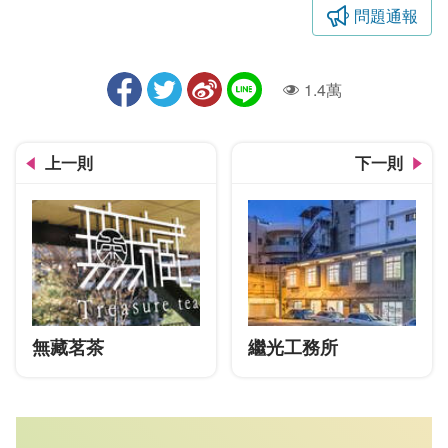
問題通報
1.4萬
人氣
上一則
下一則
無藏茗茶
繼光工務所