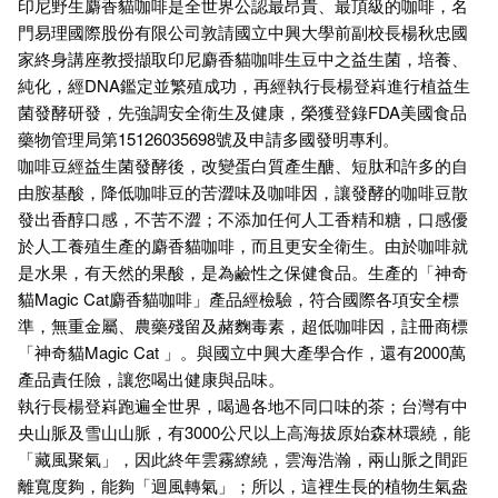
印尼野生麝香貓咖啡是全世界公認最昂貴、最頂級的咖啡，名
門易理國際股份有限公司敦請國立中興大學前副校長楊秋忠國
家終身講座教授擷取印尼麝香貓咖啡生豆中之益生菌，培養、
純化，經DNA鑑定並繁殖成功，再經執行長楊登嵙進行植益生
菌發酵研發，先強調安全衛生及健康，榮獲登錄FDA美國食品
藥物管理局第15126035698號及申請多國發明專利。
咖啡豆經益生菌發酵後，改變蛋白質產生醣、短肽和許多的自
由胺基酸，降低咖啡豆的苦澀味及咖啡因，讓發酵的咖啡豆散
發出香醇口感，不苦不澀；不添加任何人工香精和糖，口感優
於人工養殖生產的麝香貓咖啡，而且更安全衛生。由於咖啡就
是水果，有天然的果酸，是為鹼性之保健食品。生產的「神奇
貓Magic Cat麝香貓咖啡」產品經檢驗，符合國際各項安全標
準，無重金屬、農藥殘留及赭麴毒素，超低咖啡因，註冊商標
「神奇貓Magic Cat 」。與國立中興大產學合作，還有2000萬
產品責任險，讓您喝出健康與品味。
執行長楊登嵙跑遍全世界，喝過各地不同口味的茶；台灣有中
央山脈及雪山山脈，有3000公尺以上高海拔原始森林環繞，能
「藏風聚氣」，因此終年雲霧繚繞，雲海浩瀚，兩山脈之間距
離寬度夠，能夠「迴風轉氣」；所以，這裡生長的植物生氣盎