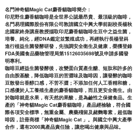
名門神奇貓Magic Cat麝香貓咖啡簡介：
印尼野生麝香貓咖啡是全世界公認最昂貴、最頂級的咖啡，
名門易理國際股份有限公司敦請國立中興大學前副校長楊秋
忠國家終身講座教授擷取印尼麝香貓咖啡生豆中之益生菌，
培養、純化，經DNA鑑定並繁殖成功，再經執行長楊登嵙
進行植益生菌發酵研發，先強調安全衛生及健康，榮獲登錄
FDA美國食品藥物管理局第15126035698號及申請多國發
明專利。
咖啡豆經益生菌發酵後，改變蛋白質產生醣、短肽和許多的
自由胺基酸，降低咖啡豆的苦澀味及咖啡因，讓發酵的咖啡
豆散發出香醇口感，不苦不澀；不添加任何人工香精和糖，
口感優於人工養殖生產的麝香貓咖啡，而且更安全衛生。由
於咖啡就是水果，有天然的果酸，是為鹼性之保健食品。生
產的「神奇貓Magic Cat麝香貓咖啡」產品經檢驗，符合國
際各項安全標準，無重金屬、農藥殘留及赭麴毒素，超低咖
啡因，註冊商標「神奇貓Magic Cat 」。與國立中興大產學
合作，還有2000萬產品責任險，讓您喝出健康與品味。