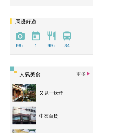
周邊好遊
99+
1
99+
34
人氣美食
更多
又見一炊煙
中友百貨