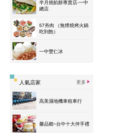
半月燒餡餅專賣店-一中
總店
57夯肉 （無煙燒烤火鍋
吃到飽）
一中豐仁冰
人氣店家
更多
高美濕地機車租車行
馨品鄉~台中十大伴手禮