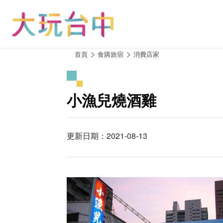
跳
到
主
要
內
:::
首頁
食購旅宿
消費店家
容
區
塊
小漁兒燒酒雞
更新日期：2021-08-13