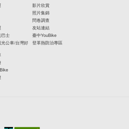
運
影片欣賞
照片集錦
問卷調查
運
友站連結
光巴士
臺中YouBike
光公車/台灣好
登革熱防治專區
車
遊
ike
搜