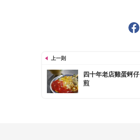
上一則
四十年老店雞蛋蚵仔
煎