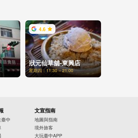
4.6
狀元仙草舖-東興店
星期四：11:30 – 21:00
報
文宣指南
往臺中
地圖與指南
車
境外旅客
場
大玩臺中APP