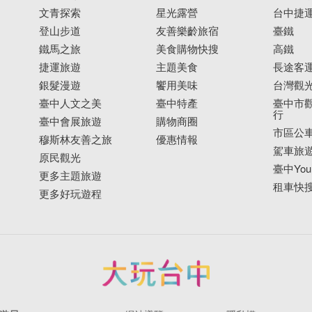
文青探索
星光露營
台中捷
登山步道
友善樂齡旅宿
臺鐵
鐵馬之旅
美食購物快搜
高鐵
捷運旅遊
主題美食
長途客
銀髮漫遊
饗用美味
台灣觀
臺中人文之美
臺中特產
臺中市觀
行
臺中會展旅遊
購物商圈
市區公
穆斯林友善之旅
優惠情報
駕車旅
原民觀光
臺中YouB
更多主題旅遊
租車快
更多好玩遊程