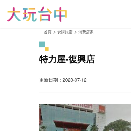
跳
到
主
要
內
:::
首頁
食購旅宿
消費店家
容
區
塊
特力屋-復興店
更新日期：2023-07-12