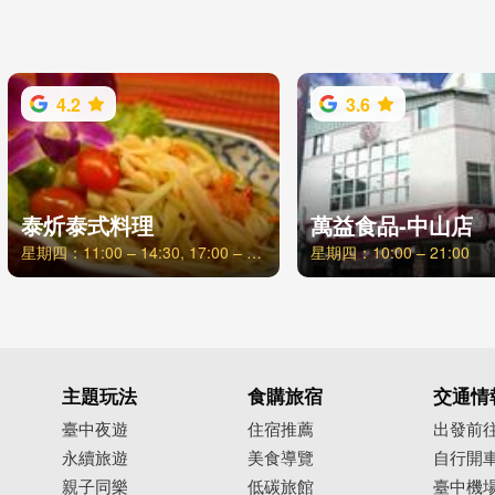
4.2
3.6
泰炘泰式料理
萬益食品-中山店
星期四：11:00 – 14:30, 17:00 – 21:00
星期四：10:00 – 21:00
主題玩法
食購旅宿
交通情
臺中夜遊
住宿推薦
出發前
永續旅遊
美食導覽
自行開
親子同樂
低碳旅館
臺中機