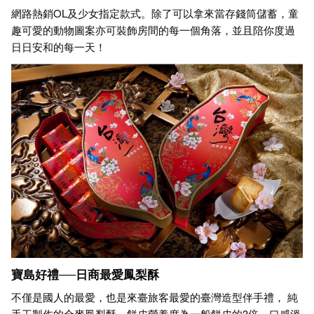
網路熱銷OL及少女指定款式。除了可以拿來當存錢筒儲蓄，童
趣可愛的動物圖案亦可裝飾房間的每一個角落，並且陪你度過
日日安和的每一天！
寶島好禮──日商最愛鳳梨酥
不僅是國人的最愛，也是來臺旅客最愛的臺灣造型伴手禮， 純
手工製作的全麥鳳梨酥，餅皮營養度為一般餅皮的3倍，口感溫