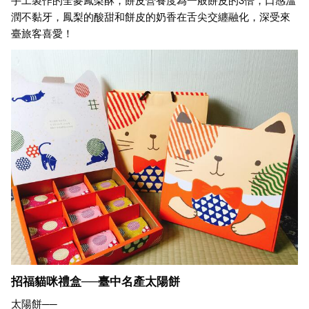
潤不黏牙，鳳梨的酸甜和餅皮的奶香在舌尖交纏融化，深受來
臺旅客喜愛！
招福貓咪禮盒──臺中名產太陽餅
太陽餅──