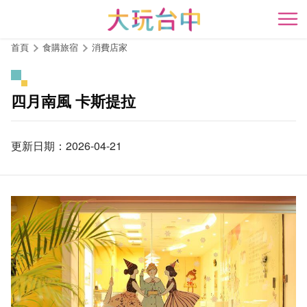
跳
到
開
主
首頁
食購旅宿
消費店家
要
內
容
四月南風 卡斯提拉
區
塊
更新日期：2026-04-21