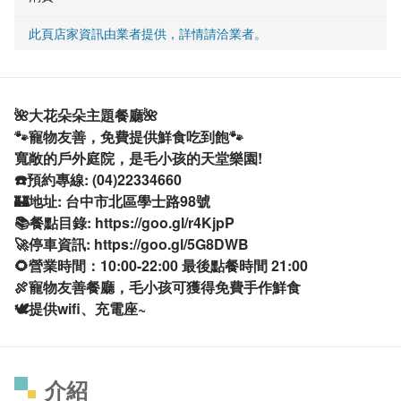
此頁店家資訊由業者提供，詳情請洽業者。
🌺大花朵朵主題餐廳🌺
🐾寵物友善，免費提供鮮食吃到飽🐾
寬敞的戶外庭院，是毛小孩的天堂樂園!
☎️預約專線: (04)22334660
🏰地址: 台中市北區學士路98號
📚餐點目錄: https://goo.gl/r4KjpP
🚀停車資訊: https://goo.gl/5G8DWB
🌻營業時間：10:00-22:00 最後點餐時間 21:00
🍖寵物友善餐廳，毛小孩可獲得免費手作鮮食
🕊提供wifi、充電座~
介紹