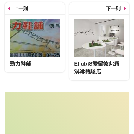
上一則
下一則
勁力鞋舖
EliubiS愛留彼此霜
淇淋體驗店