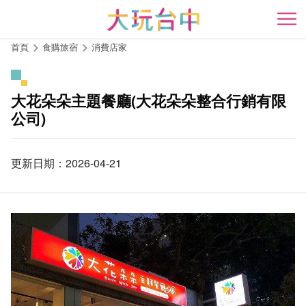
跳
到
開
主
首頁
食購旅宿
消費店家
要
內
容
大花朵朵主題餐廳(大花朵朵整合行銷有限
區
公司)
塊
更新日期：2026-04-21