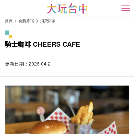
跳
到
開
主
首頁
食購旅宿
消費店家
要
內
容
騎士咖啡 CHEERS CAFE
區
塊
更新日期：2026-04-21