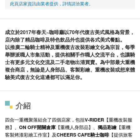
此頁店家資訊由業者提供，詳情請洽業者。
成立於2017年春天~咖啡廳以70年代復古美式風格為背景，
店內除了精品咖啡及特色飲品外也提供各式美式餐點。
以推廣二輪騎士精神及重機復古改裝彩繪文化為宗旨，每季
舉辦派職人市集活動，提供相關手作職人交流平台，也讓騎
士有更多元文化交流及二手老物出清買賣。為中部最大重機
複合商店，無論是人身部品、客製彩繪、重機改裝或想來體
驗美式復古文化這邊都可以滿足你。
介紹
四合一重機聚落結合了四個店家，包括
V-RIDER
【重機改裝服
務】、
ON OFF開關倉庫
【重機人身部品】、
獨品彩繪
【重機
客製烤漆彩繪工作室】及
CHEERS CAFE騎士咖啡
【提供旅客