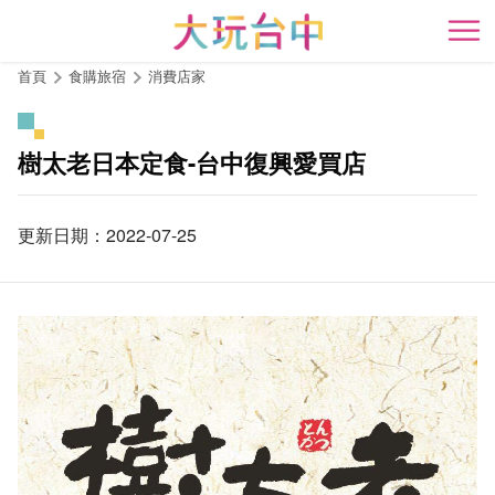
跳
到
開
主
首頁
食購旅宿
消費店家
要
內
容
樹太老日本定食-台中復興愛買店
區
塊
更新日期：2022-07-25