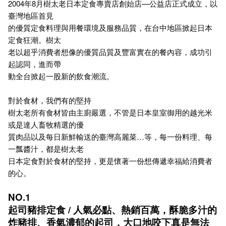
2004年8月樹太老日本定食專賣店創始店—公益店正式成立，以
臺灣地區首見
的優質定食料理與用餐環境及服務品質，在台中地區掀起日本
定食狂潮。樹太
老以超乎消費者想像的優質品質及豐富實在的餐內容，成功引
起認同，進而帶
動全台掀起一股新的飲食潮流。
對於食材，我們有的堅持
樹太老所有食材皆由主廚嚴選，不管是日本皇室御用的越光米
或是達人畜牧精選的優
質肉品以及每日新鮮輸送的臺灣高麗菜…等，每一份料理、每
一瓢醬汁，都是樹太老
日本定食對於食材的堅持，更是懷著一份想傳遞幸福給消費者
的心。
NO.1
起司豬排定食 / 人氣必點、熱銷百萬，酥脆多汁的
炸豬排、香氣濃郁的起司，大口地咬下真是無法