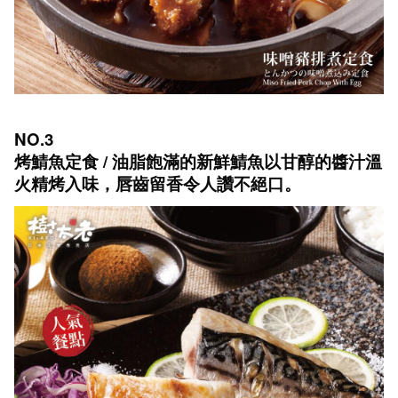
NO.3
烤鯖魚定食 / 油脂飽滿的新鮮鯖魚以甘醇的醬汁溫
火精烤入味，唇齒留香令人讚不絕口。