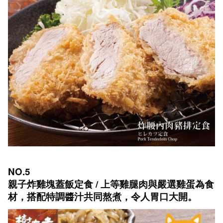
NO.5
親子炸雞塊蓋飯定食 / 上等雞腿肉與嚴選雞蛋為食
材，搭配特調醬汁共同熬煮，令人胃口大開。