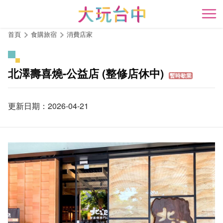
跳
到
開
主
首頁
食購旅宿
消費店家
要
內
容
北澤壽喜燒-公益店 (整修店休中)
區
暫時歇業
塊
更新日期：2026-04-21