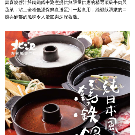
壽喜燒醬汁於鑄鐵鍋中涮煮提供無限量供應的精選頂級牛肉與
蔬菜，沾上全程低溫保鮮直送蛋汁一起食用，絲緞般滑嫩的口
感與醇郁的滋味令人驚艷與深深著迷。