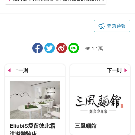
問題通報
1.1萬
人氣
上一則
下一則
EliubiS愛留彼此霜
三風麵館
淇淋體驗店