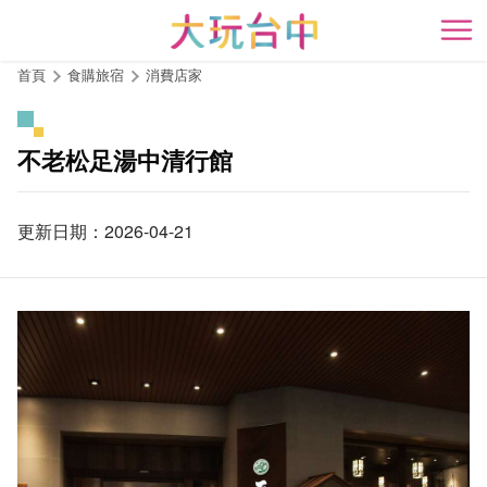
跳
到
開
主
首頁
食購旅宿
消費店家
要
內
容
不老松足湯中清行館
區
塊
更新日期：2026-04-21