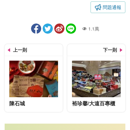
問題通報
1.1萬
人氣
上一則
下一則
陳石城
裕珍馨/大遠百專櫃