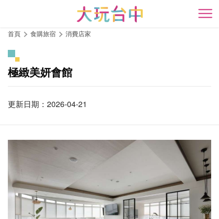
跳
到
開
主
首頁
食購旅宿
消費店家
要
內
容
極緻美妍會館
區
塊
更新日期：2026-04-21