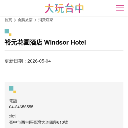
跳
到
開
主
首頁
食購旅宿
消費店家
要
內
容
裕元花園酒店 Windsor Hotel
區
塊
更新日期：2026-05-04
電話
04-24656555
地址
臺中市西屯區臺灣大道四段610號