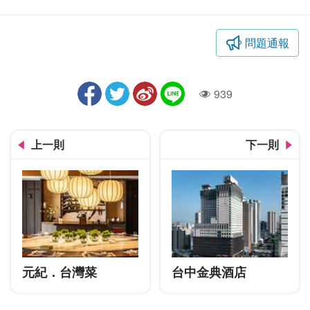
問題通報
939
人氣
上一則
下一則
元紀．台灣菜
台中金典酒店