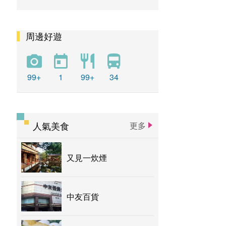
周邊好遊
99+
1
99+
34
人氣美食
更多
又見一炊煙
中友百貨