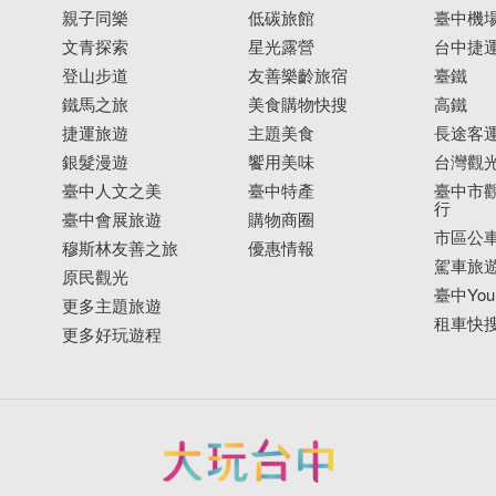
親子同樂
低碳旅館
臺中機
文青探索
星光露營
台中捷
登山步道
友善樂齡旅宿
臺鐵
鐵馬之旅
美食購物快搜
高鐵
捷運旅遊
主題美食
長途客
銀髮漫遊
饗用美味
台灣觀
臺中人文之美
臺中特產
臺中市觀
行
臺中會展旅遊
購物商圈
市區公
穆斯林友善之旅
優惠情報
駕車旅
原民觀光
臺中YouB
更多主題旅遊
租車快
更多好玩遊程