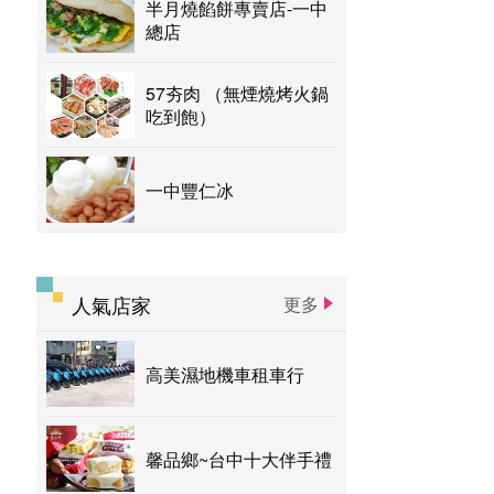
半月燒餡餅專賣店-一中
總店
57夯肉 （無煙燒烤火鍋
吃到飽）
一中豐仁冰
人氣店家
更多
高美濕地機車租車行
馨品鄉~台中十大伴手禮