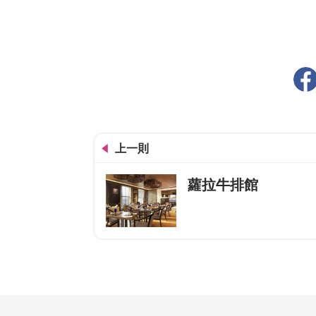
上一則
蘿拉牛排館