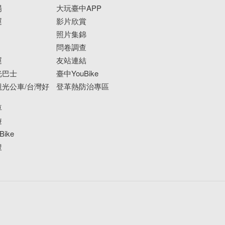
場
大玩臺中APP
運
影片欣賞
照片集錦
問卷調查
運
友站連結
光巴士
臺中YouBike
光公車/台灣好
登革熱防治專區
車
遊
ike
搜