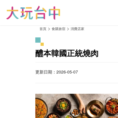
跳
到
主
要
內
:::
首頁
食購旅宿
消費店家
容
區
塊
醴本韓國正統燒肉
更新日期：2026-05-07