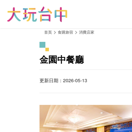
跳
到
主
要
內
:::
首頁
食購旅宿
消費店家
容
區
塊
金園中餐廳
更新日期：2026-05-13