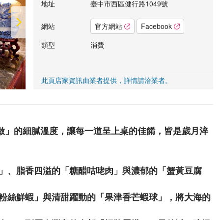
地址
臺中市西區健行路1049號
網站
官方網站
Facebook
類型
消費
此頁店家資訊由業者提供，詳情請洽業者。
做」的細膩溫度，讓每一道呈上桌的佳餚，皆是歲月淬
鴨」、脂香四溢的「糖醋咕咾肉」與濃郁的「蟹黃豆腐
茸粉絲鮮蝦」與清甜躍動的「果津香芒蝦球」，將大海的