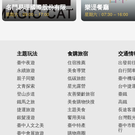
名門易理國際股份有限公司
樂湜餐廳
星期六：09:00 – 17:00
星期六：07:30 – 16:00
主題玩法
食購旅宿
交通情
臺中夜遊
住宿推薦
出發前
永續旅遊
美食導覽
自行開
親子同樂
低碳旅館
臺中機
文青探索
星光露營
台中捷
登山步道
友善樂齡旅宿
臺鐵
鐵馬之旅
美食購物快搜
高鐵
捷運旅遊
主題美食
長途客
銀髮漫遊
饗用美味
台灣觀
臺中人文之美
臺中特產
臺中市觀
行
臺中會展旅遊
購物商圈