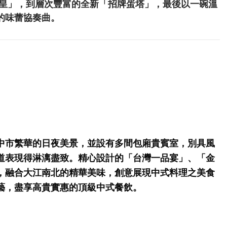
餃皇」，到層次豐富的全新「招牌蛋塔」，最後以一碗溫
的味蕾協奏曲。
中市繁華的日夜美景，並設有多間包廂貴賓室，別具風
道表現得淋漓盡致。精心設計的「台灣一品宴」、「金
，融合大江南北的精華美味，創意展現中式料理之美食
藝，盡享高貴實惠的頂級中式餐飲。