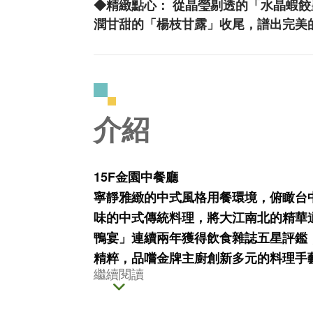
◆精緻點心： 從晶瑩剔透的「水晶蝦
潤甘甜的「楊枝甘露」收尾，譜出完美
介紹
15F金園中餐廳
寧靜雅緻的中式風格用餐環境，俯瞰台
味的中式傳統料理，將大江南北的精華
鴨宴」連續兩年獲得飲食雜誌五星評鑑
精粹，品嚐金牌主廚創新多元的料理手
繼續閱讀