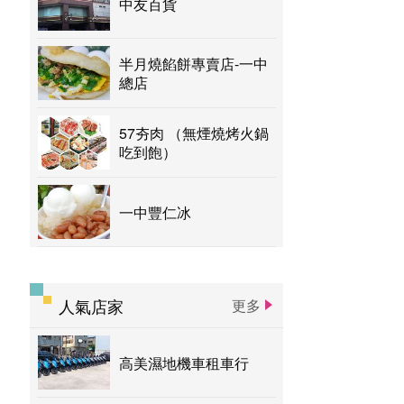
中友百貨
半月燒餡餅專賣店-一中
總店
57夯肉 （無煙燒烤火鍋
吃到飽）
一中豐仁冰
人氣店家
更多
高美濕地機車租車行