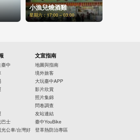
小漁兒燒酒雞
星期六：17:00 – 03:00
報
文宣指南
往臺中
地圖與指南
車
境外旅客
場
大玩臺中APP
運
影片欣賞
照片集錦
問卷調查
運
友站連結
光巴士
臺中YouBike
光公車/台灣好
登革熱防治專區