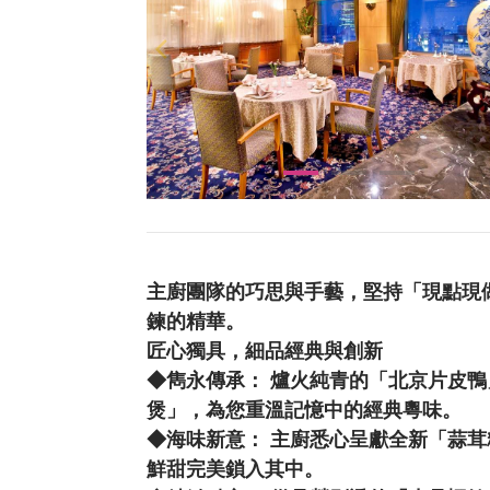
主廚團隊的巧思與手藝，堅持「現點現
鍊的精華。
匠心獨具，細品經典與創新
◆雋永傳承： 爐火純青的「北京片皮
煲」，為您重溫記憶中的經典粵味。
◆海味新意： 主廚悉心呈獻全新「蒜
鮮甜完美鎖入其中。