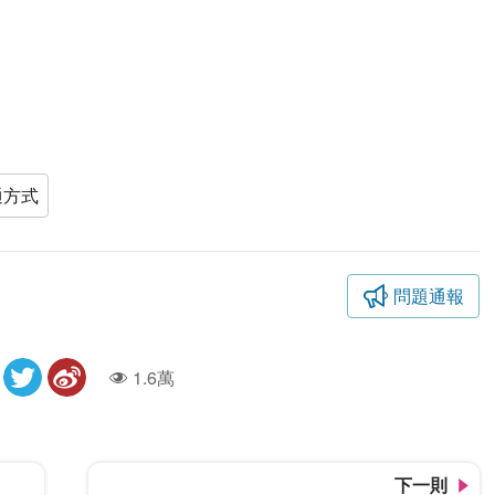
通方式
問題通報
1.6萬
人氣
下一則