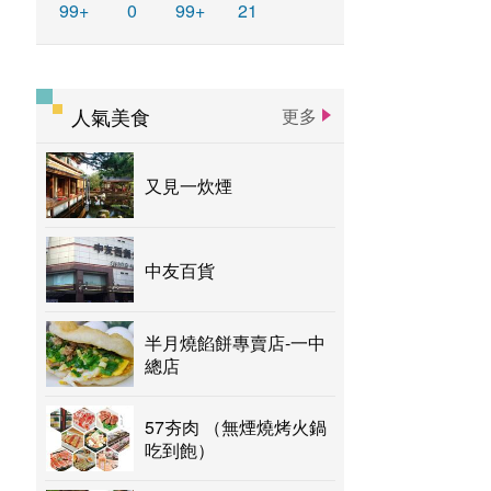
99+
0
99+
21
人氣美食
更多
又見一炊煙
中友百貨
半月燒餡餅專賣店-一中
總店
57夯肉 （無煙燒烤火鍋
吃到飽）