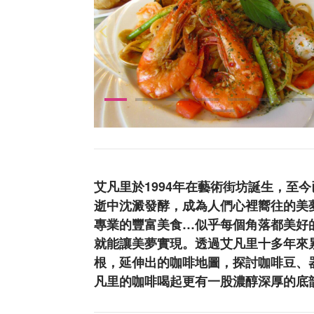
艾凡里於1994年在藝術街坊誕生，至
逝中沈澱發酵，成為人們心裡嚮往的美
專業的豐富美食…似乎每個角落都美好
就能讓美夢實現。透過艾凡里十多年來
根，延伸出的咖啡地圖，探討咖啡豆、
凡里的咖啡喝起更有一股濃醇深厚的底