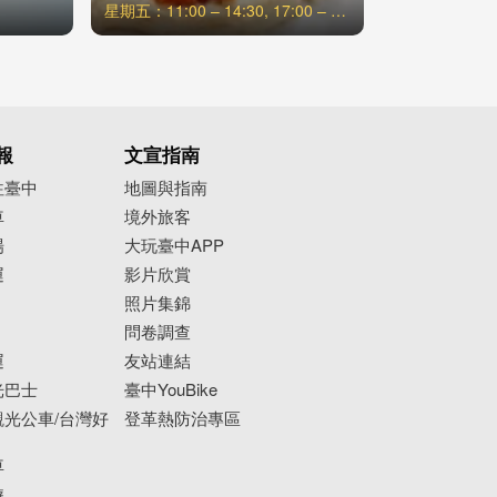
星期五：11:00 – 14:30, 17:00 – 22:00
報
文宣指南
往臺中
地圖與指南
車
境外旅客
場
大玩臺中APP
運
影片欣賞
照片集錦
問卷調查
運
友站連結
光巴士
臺中YouBike
光公車/台灣好
登革熱防治專區
車
遊