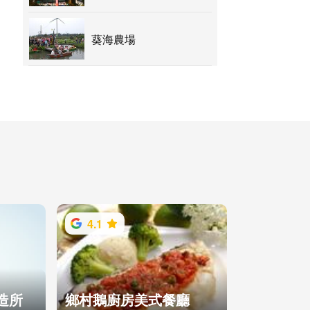
葵海農場
4.1
造所
鄉村鵝廚房美式餐廳