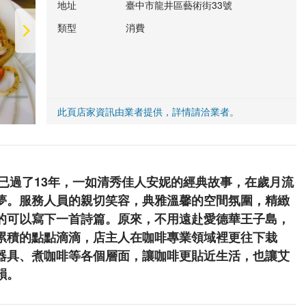
地址
臺中市龍井區藝術街33號
類型
消費
此頁店家資訊由業者提供，詳情請洽業者。
今已過了13年，一如清秀佳人安妮的經典故事，在歲月流
夢。服務人員的親切笑容，典雅溫馨的空間氛圍，精緻
的可以寫下一首詩篇。原來，不用遠赴愛德華王子島，
累積的點點滴滴，店主人在咖啡專業領域裡更往下栽
器具、煮咖啡等各個層面，讓咖啡更貼近生活，也讓艾
韻。