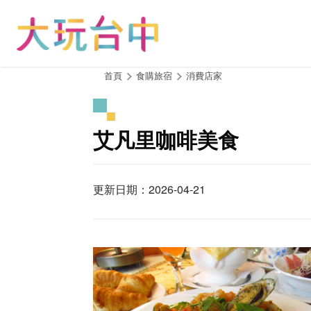
跳
到
主
要
內
:::
首頁
食購旅宿
消費店家
容
區
塊
艾凡里咖啡美食
更新日期：2026-04-21