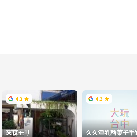
4.3
4.3
來森モリ
久久津乳酪菓子手