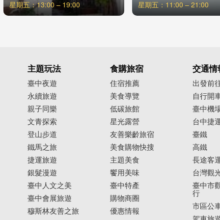
星期五：13:00 – 19:00
星期五：11:00 – 21:00
主題玩法
食購旅宿
交通情
臺中夜遊
住宿推薦
出發前
永續旅遊
美食導覽
自行開
親子同樂
低碳旅館
臺中機
文青探索
星光露營
台中捷
登山步道
友善樂齡旅宿
臺鐵
鐵馬之旅
美食購物快搜
高鐵
捷運旅遊
主題美食
長途客
銀髮漫遊
饗用美味
台灣觀
臺中人文之美
臺中特產
臺中市觀
行
臺中會展旅遊
購物商圈
市區公
穆斯林友善之旅
優惠情報
駕車旅