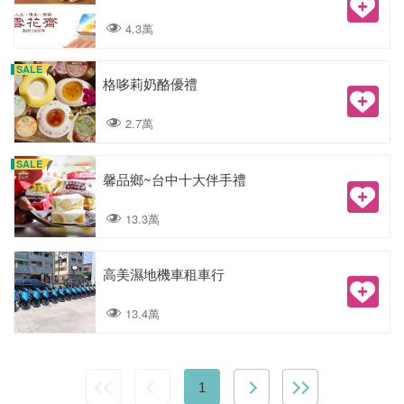
4.3萬
SALE
格哆莉奶酪優禮
2.7萬
SALE
馨品鄉~台中十大伴手禮
13.3萬
高美濕地機車租車行
13.4萬
1