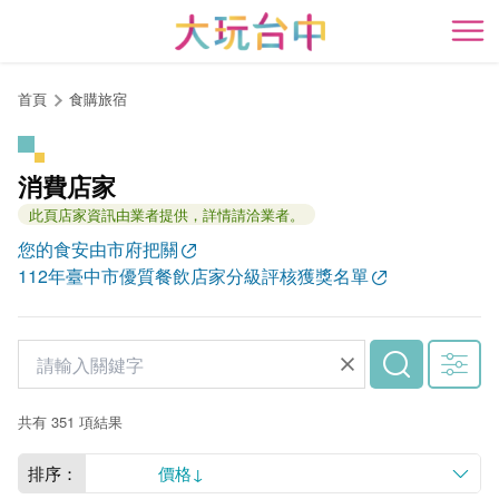
跳
到
開
主
要
首頁
食購旅宿
內
容
區
消費店家
塊
此頁店家資訊由業者提供，詳情請洽業者。
您的食安由市府把關
112年臺中市優質餐飲店家分級評核獲獎名單
共有 351 項結果
排序：
價格↓