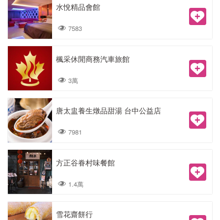
水悅精品會館
7583
楓采休閒商務汽車旅館
3萬
唐太盅養生燉品甜湯 台中公益店
7981
方正谷眷村味餐館
1.4萬
雪花齋餅行