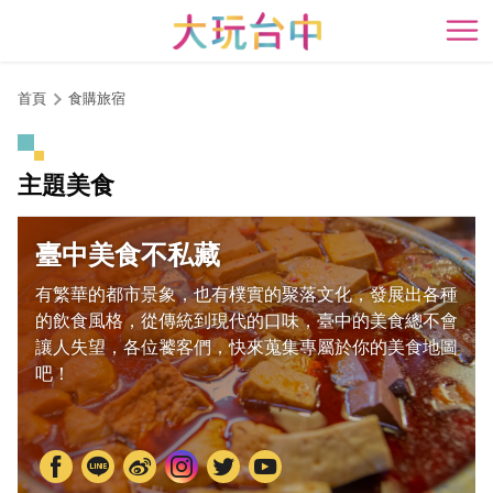
跳
到
開
主
要
首頁
食購旅宿
內
容
區
主題美食
塊
臺中美食不私藏
有繁華的都市景象，也有樸實的聚落文化，發展出各種
的飲食風格，從傳統到現代的口味，臺中的美食總不會
讓人失望，各位饕客們，快來蒐集專屬於你的美食地圖
吧！