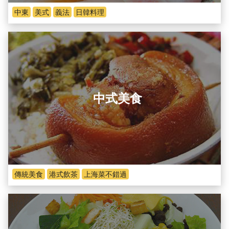
中東
美式
義法
日韓料理
中式美食
傳統美食
港式飲茶
上海菜不錯過