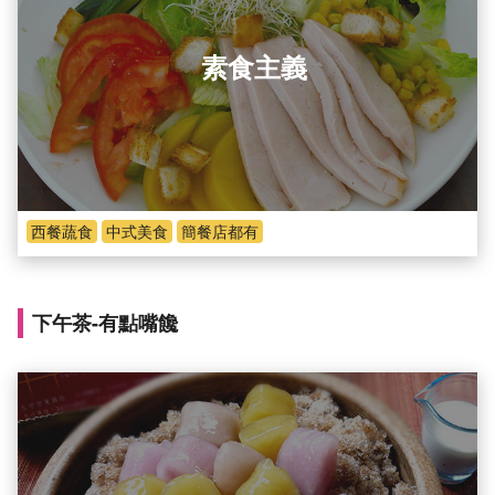
素食主義
西餐蔬食
中式美食
簡餐店都有
下午茶-有點嘴饞