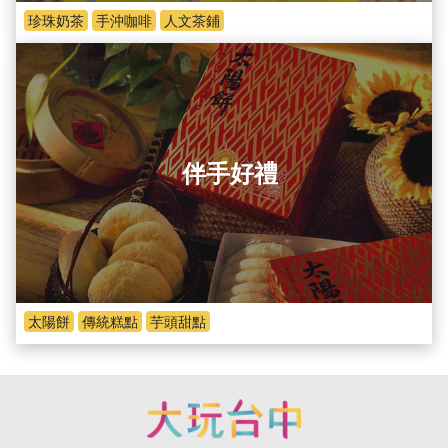
珍珠奶茶
手沖咖啡
人文茶鋪
伴手好禮
太陽餅
傳統糕點
芋頭甜點