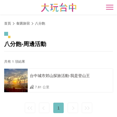
跳
到
開
主
要
首頁
食購旅宿
八分飽
內
容
區
八分飽-周邊活動
塊
共有 1 項結果
台中城市郊山探旅活動-我是登山王
7.81 公里
1