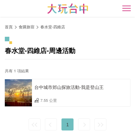
跳
到
開
主
要
首頁
食購旅宿
春水堂-四維店
內
容
區
春水堂-四維店-周邊活動
塊
共有 1 項結果
台中城市郊山探旅活動-我是登山王
7.55 公里
1