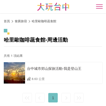
跳
到
開
主
要
首頁
食購旅宿
哈里歐咖啡蔬食館
內
容
區
哈里歐咖啡蔬食館-周邊活動
塊
共有 1 項結果
台中城市郊山探旅活動-我是登山王
8.63 公里
1