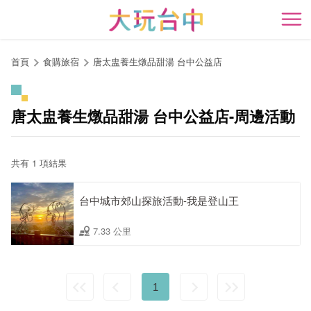
跳
到
開
主
要
首頁
食購旅宿
唐太盅養生燉品甜湯 台中公益店
內
容
區
唐太盅養生燉品甜湯 台中公益店-周邊活動
塊
共有 1 項結果
台中城市郊山探旅活動-我是登山王
7.33 公里
1