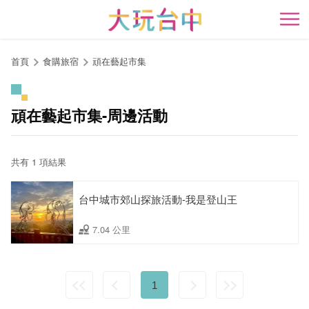
跳
到
開
主
要
首頁
食購旅宿
頑在藝起市集
內
容
區
頑在藝起市集-周邊活動
塊
共有 1 項結果
台中城市郊山探旅活動-我是登山王
7.04 公里
1