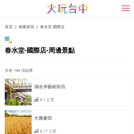
跳
到
開
主
要
首頁
食購旅宿
春水堂-國際店
內
容
區
春水堂-國際店-周邊景點
塊
共有 140 項結果
湖水岸藝術街坊
8.1 公里
大雅麥田
8.17 公里