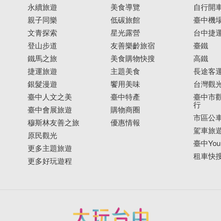
永續旅遊
美食導覽
自行開
親子同樂
低碳旅館
臺中機
文青探索
星光露營
台中捷
登山步道
友善樂齡旅宿
臺鐵
鐵馬之旅
美食購物快搜
高鐵
捷運旅遊
主題美食
長途客
銀髮漫遊
饗用美味
台灣觀
臺中人文之美
臺中特產
臺中市觀
行
臺中會展旅遊
購物商圈
市區公
穆斯林友善之旅
優惠情報
駕車旅
原民觀光
臺中YouB
更多主題旅遊
租車快
更多好玩遊程