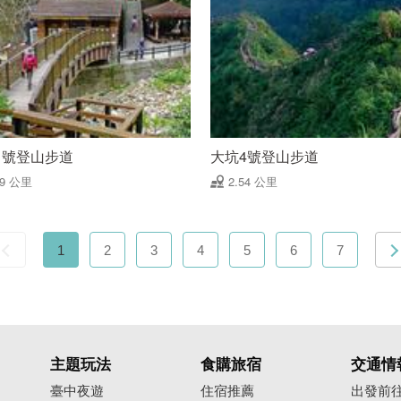
1號登山步道
大坑4號登山步道
49 公里
2.54 公里
1
2
3
4
5
6
7
主題玩法
食購旅宿
交通情
臺中夜遊
住宿推薦
出發前