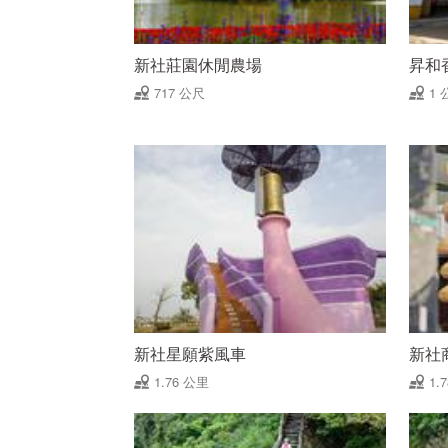
新社莊園休閒農場
昇和
717 公尺
1 
新社星願紫風車
新社
1.76 公里
1.