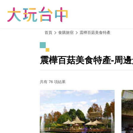
跳
到
主
要
內
:::
首頁
食購旅宿
震樺百菇美食特產
容
區
塊
震樺百菇美食特產-周邊
共有 76 項結果