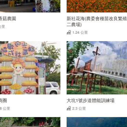
香菇農園
新社花海(農委會種苗改良繁
二農場)
公里
1.24 公里
商圈
大坑1號步道體能訓練場
78 公里
2.3 公里