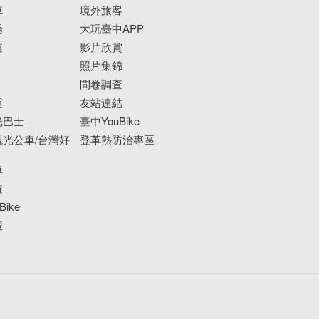
車
境外旅客
場
大玩臺中APP
運
影片欣賞
照片集錦
問卷調查
運
友站連結
光巴士
臺中YouBike
光公車/台灣好
登革熱防治專區
車
遊
ike
搜