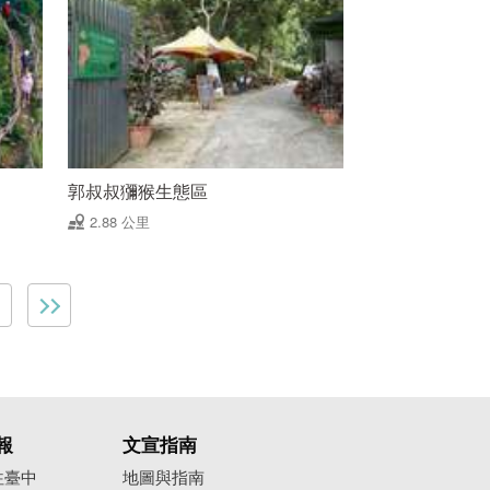
郭叔叔獼猴生態區
2.88 公里
報
文宣指南
往臺中
地圖與指南