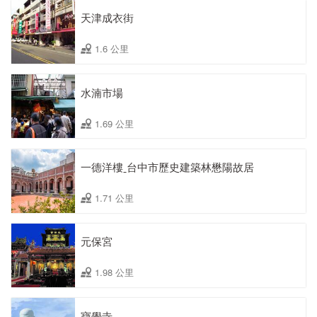
天津成衣街
1.6 公里
水湳市場
1.69 公里
一德洋樓ˍ台中市歷史建築林懋陽故居
1.71 公里
元保宮
1.98 公里
寶覺寺