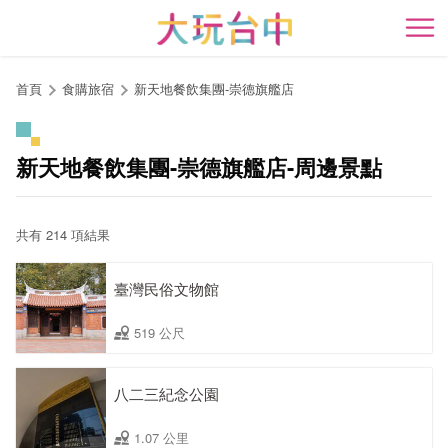
跳
到
開
主
要
首頁
食購旅宿
新天地餐飲集團-崇德旗艦店
內
容
區
新天地餐飲集團-崇德旗艦店-周邊景點
塊
共有 214 項結果
臺灣民俗文物館
519 公尺
八二三紀念公園
1.07 公里