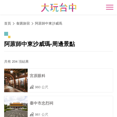
跳
到
開
主
要
首頁
食購旅宿
阿蒝師中東沙威瑪
內
容
區
阿蒝師中東沙威瑪-周邊景點
塊
共有 204 項結果
宮原眼科
960 公尺
臺中市忠烈祠
961 公尺