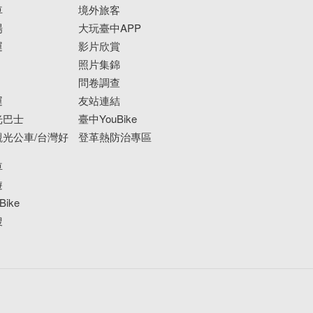
車
境外旅客
場
大玩臺中APP
運
影片欣賞
照片集錦
問卷調查
運
友站連結
光巴士
臺中YouBike
光公車/台灣好
登革熱防治專區
車
遊
ike
搜