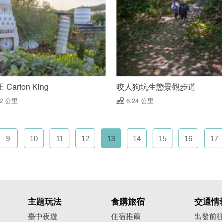
Carton King
咬人狗坑生態景觀步道
22 公里
6.24 公里
9
10
11
12
13
14
15
16
17
主題玩法
食購旅宿
交通情
臺中夜遊
住宿推薦
出發前