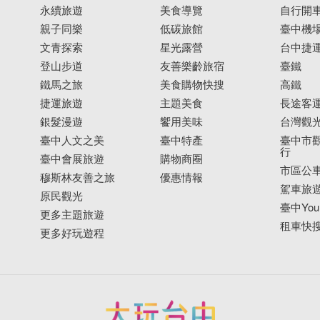
永續旅遊
美食導覽
自行開
親子同樂
低碳旅館
臺中機
文青探索
星光露營
台中捷
登山步道
友善樂齡旅宿
臺鐵
鐵馬之旅
美食購物快搜
高鐵
捷運旅遊
主題美食
長途客
銀髮漫遊
饗用美味
台灣觀
臺中人文之美
臺中特產
臺中市觀
行
臺中會展旅遊
購物商圈
市區公
穆斯林友善之旅
優惠情報
駕車旅
原民觀光
臺中YouB
更多主題旅遊
租車快
更多好玩遊程