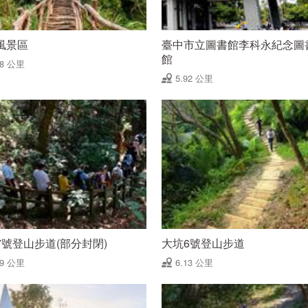
風景區
臺中市立圖書館李科永紀念圖
館
88 公里
5.92 公里
7號登山步道(部分封閉)
大坑6號登山步道
09 公里
6.13 公里