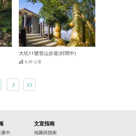
大坑11號登山步道(封閉中)
6.25 公里
報
文宣指南
往臺中
地圖與指南