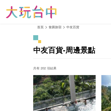
跳
到
主
要
內
:::
首頁
食購旅宿
中友百貨
容
區
塊
中友百貨-周邊景點
共有 202 項結果