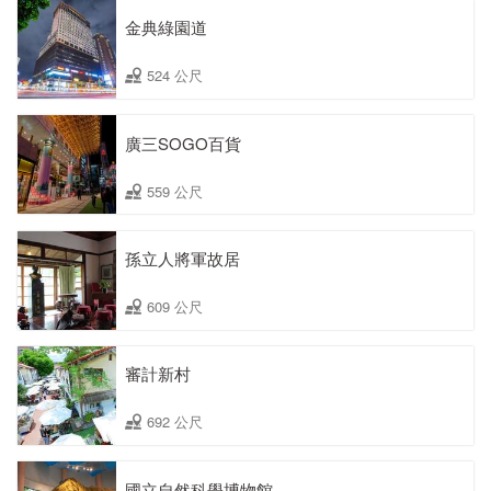
金典綠園道
524 公尺
廣三SOGO百貨
559 公尺
孫立人將軍故居
609 公尺
審計新村
692 公尺
國立自然科學博物館