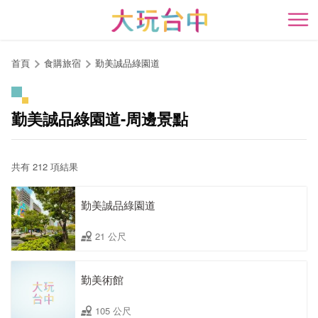
跳
到
開
主
要
首頁
食購旅宿
勤美誠品綠園道
內
容
區
勤美誠品綠園道-周邊景點
塊
共有 212 項結果
勤美誠品綠園道
21 公尺
勤美術館
105 公尺