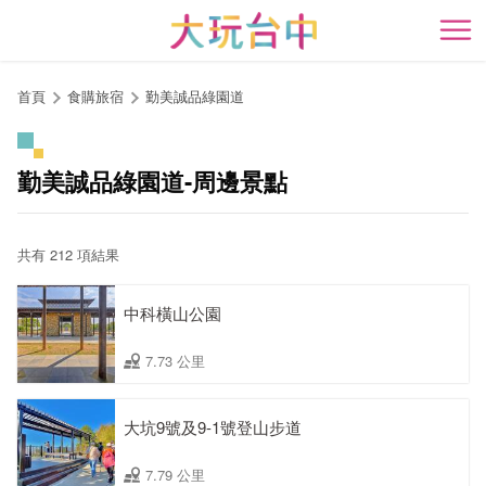
跳
到
開
主
要
首頁
食購旅宿
勤美誠品綠園道
內
容
區
勤美誠品綠園道-周邊景點
塊
共有 212 項結果
中科橫山公園
7.73 公里
大坑9號及9-1號登山步道
7.79 公里