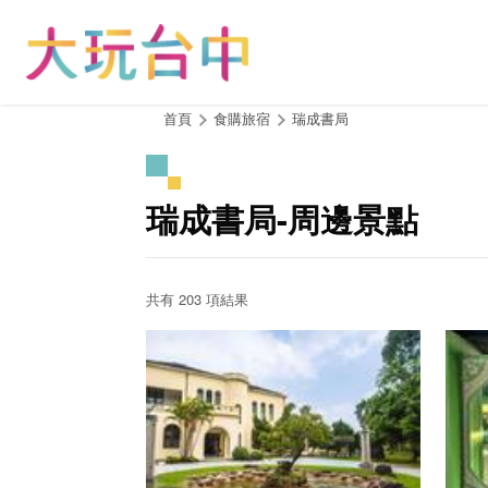
跳
到
主
要
內
:::
首頁
食購旅宿
瑞成書局
容
區
塊
瑞成書局-周邊景點
共有 203 項結果