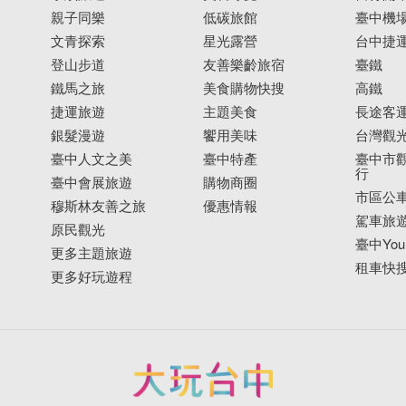
親子同樂
低碳旅館
臺中機
文青探索
星光露營
台中捷
登山步道
友善樂齡旅宿
臺鐵
鐵馬之旅
美食購物快搜
高鐵
捷運旅遊
主題美食
長途客
銀髮漫遊
饗用美味
台灣觀
臺中人文之美
臺中特產
臺中市觀
行
臺中會展旅遊
購物商圈
市區公
穆斯林友善之旅
優惠情報
駕車旅
原民觀光
臺中YouB
更多主題旅遊
租車快
更多好玩遊程