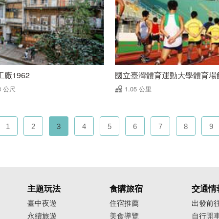
廠1962
國立臺灣體育運動大學體育場
3 公尺
1.05 公里
1
2
3
4
5
6
7
8
9
主題玩法
食購旅宿
交通情
臺中夜遊
住宿推薦
出發前
永續旅遊
美食導覽
自行開