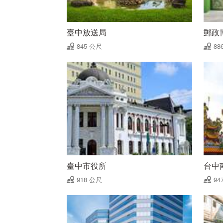
臺中放送局
郵政
845 公尺
88
臺中市役所
台中
918 公尺
94