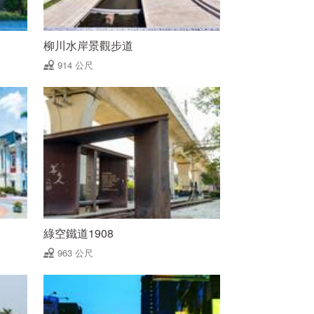
柳川水岸景觀步道
914 公尺
綠空鐵道1908
963 公尺