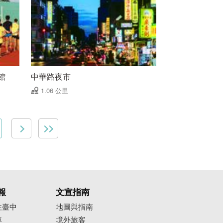
館
中華路夜市
1.06 公里
報
文宣指南
往臺中
地圖與指南
車
境外旅客