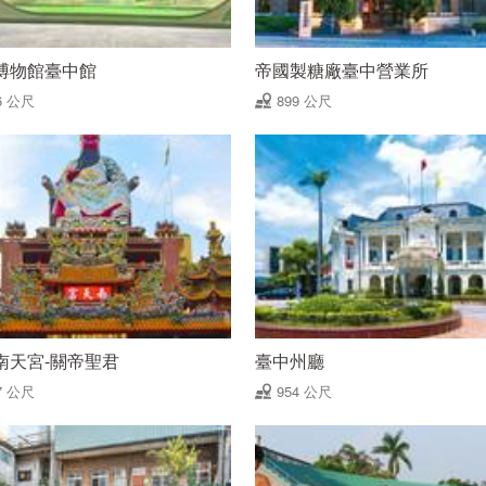
博物館臺中館
帝國製糖廠臺中營業所
6 公尺
899 公尺
南天宮-關帝聖君
臺中州廳
7 公尺
954 公尺