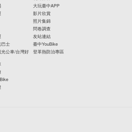
場
大玩臺中APP
運
影片欣賞
照片集錦
問卷調查
運
友站連結
光巴士
臺中YouBike
光公車/台灣好
登革熱防治專區
車
遊
ike
搜