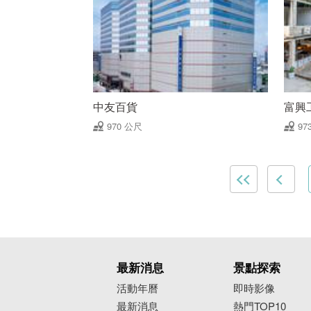
中友百貨
富興工
970 公尺
97
最新消息
景點探索
活動年曆
即時影像
最新消息
熱門TOP10