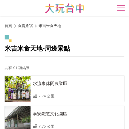
跳
到
開
主
要
首頁
食購旅宿
米吉米食天地
內
容
區
米吉米食天地-周邊景點
塊
共有 91 項結果
水流東休閒農業區
7.74 公里
泰安鐵道文化園區
7.75 公里