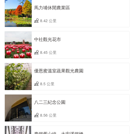
馬力埔休閒農業區
8.42 公里
中社觀光花市
8.45 公里
優恩蜜溫室蔬果觀光農園
8.5 公里
八二三紀念公園
8.56 公里
臺鐵舊山線－大安溪鐵橋