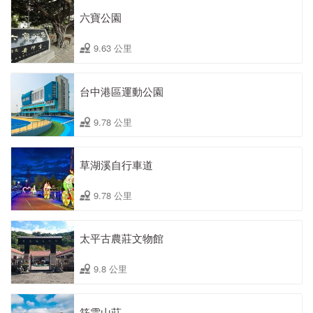
六寶公園
9.63 公里
台中港區運動公園
9.78 公里
草湖溪自行車道
9.78 公里
太平古農莊文物館
9.8 公里
筱雲山莊