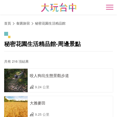
跳
到
開
主
要
首頁
食購旅宿
秘密花園生活精品館
內
容
區
秘密花園生活精品館-周邊景點
塊
共有 216 項結果
咬人狗坑生態景觀步道
9.24 公里
大雅麥田
9.25 公里